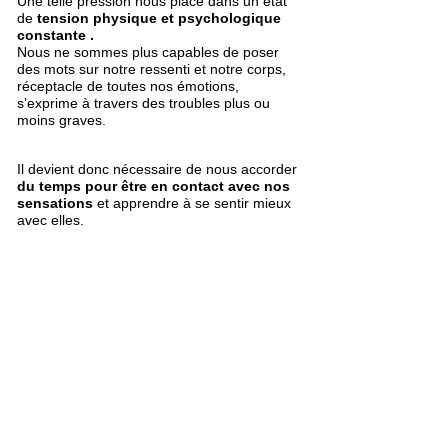
Une telle pression nous place dans un état
de
tension physique et psychologique
constante .
Nous ne sommes plus capables de poser
des mots sur notre ressenti et notre corps,
réceptacle de toutes nos émotions,
s’exprime à travers des troubles plus ou
moins graves.
Il devient donc nécessaire de nous accorder
du temps pour être en contact avec nos
sensations
et apprendre à se sentir mieux
avec elles.
La sophrologie, méthode de
connaissance de soi, puissant
moyen de recentrage, grâce à
une méthode très simple peut
favoriser le développement
harmonieux de nos capacités
physiques et psychiques.