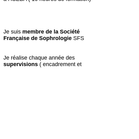
Je suis
membre de la Société
Française de Sophrologie
SFS
Je réalise chaque année des
supervisions
( encadrement et
accompagnement par un
superviseur dans ma pratique )
En 2009 ouverture à Narbonne
puis à Carcassonne de mon
cabinet de sophrologie
dans
lequel j’ai travaillé jusqu’en 2023.
Aujourd'hui je réalise
des
séances individuelles ou