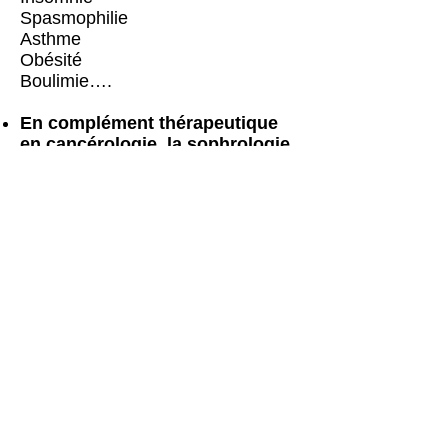
Spasmophilie
Asthme
Obésité
Boulimie….
En complément thérapeutique
en cancérologie, la sophrologie
peut permettre de mieux
supporter la maladie et les
traitements.
Le but du sophrologue est de
vous accompagner mais
également de vous transmettre
une “méthode” pour que vous
puissiez être autonome et
devenir acteur de votre prise en